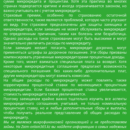
сумме микрокредита и процентам. Хотя эта практика во многих
странах подвергается критике и иногда ограничивается законом, но
важно учитывать ее с учетом микрокредита.
Страховые премии, особенно по страхованию остаточной
ответственности, также являются проблемой, которую часто упускают
из виду. Эти страховки предназначены для защиты заемщика и
микрокредитора, если заемщик не может обслуживать микрокредит
по определенным причинам, таким как болезнь или безработица.
Однако расходы на такое страхование могут быть высокими и могут
значительно увеличить расходы по микрокредиту.
Если заемщик желает погасить микрокредит досрочно, могут
применяться штрафы за досрочное погашение. Эти сборы призваны
компенсировать утраченные микрокредиторами процентные доходы.
Кроме того, может взиматься специальная плата за возврат. Хотя
некоторые микрокредитные соглашения предлагают возможность
специального погашения без каких-либо дополнительных плат,
другие микрокредиторы могут взимать комиссию.
На общие расходы по микрокредиту может повлиять также
корректировка процентной ставки по меняющимся процентным
микрокредитам. Если базовая процентная ставка увеличивается,
стоимость микрокредита также увеличивается.
Поэтому заемщикам крайне важно тщательно изучить все аспекты
микрокредитного соглашения, учитывая, не только номинальную
процентную ставку, но и любые дополнительные сборы и выплаты,
чтобы получить реальное представление об общих расходах по
микрокредиту.
Мы не являемся микрофинансовой организацией и не предоставляем
займы. На Zaim-onlain365.kz вы найдете информацию о самых надежных