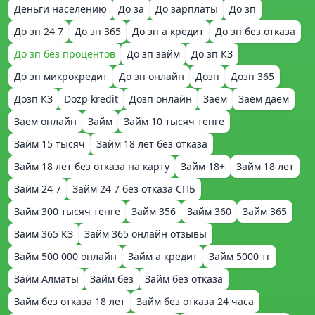
Деньги населению
До за
До зарплаты
До зп
До зп 24 7
До зп 365
До зп а кредит
До зп без отказа
До зп без процентов
До зп займ
До зп КЗ
До зп микрокредит
До зп онлайн
Дозп
Дозп 365
Дозп КЗ
Dozp kredit
Дозп онлайн
Заем
Заем даем
Заем онлайн
Займ
Займ 10 тысяч тенге
Займ 15 тысяч
Займ 18 лет без отказа
Займ 18 лет без отказа на карту
Займ 18+
Займ 18 лет
Займ 24 7
Займ 24 7 без отказа СПБ
Займ 300 тысяч тенге
Займ 356
Займ 360
Займ 365
Заим 365 КЗ
Займ 365 онлайн отзывы
Займ 500 000 онлайн
Займ а кредит
Займ 5000 тг
Займ Алматы
Займ без
Займ без отказа
Займ без отказа 18 лет
Займ без отказа 24 часа