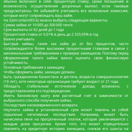
обычно включают в себя процентную ставку, сроки погашения и
возможность осуществления досрочных выплат, если таковые
предусмотрены. Не забывайте учитывать все возможные комиссии,
которые могут сопровождать ваш займ.
На Zaim-onlain365.kz можно выбрать следующие варианты:
Сумма займа от 10 000 до 300 000 тенге
Срок выплаты от 62 дней до 1 года
Процентная ставка от 0,01% в день до 2 333,95% в год
Важно учитывать
Быстрые займы, такие как займ до зп без процентов, часто
сопровождаются более высокими процентными ставками в связи с
минимальными требованиями к проверке заемщиков. Поэтому перед
оформлением такого займа важно оценить свою финансовую
устойчивость.
Основные требования к заемщику
Чтобы оформить займ, заемщик должен:
Быть гражданином Казахстана и достичь возраста совершеннолетия
(18 лет), хотя некоторые организации требуют возраст от 21 года.
Обладать стабильным источником дохода, возможно, с
предоставлением его подтверждения.
Иметь банковскую карту или расчетный счет в зависимости от
выбранного способа получения займа.
Последствия несвоевременного возврата
Неуплата займа в установленный срок может повлечь за собой
серьезные негативные последствия. Например, может быть
начислена пеня на просроченный платеж, которая увеличивается с
каждым днем просрочки. Кроме того, это может отрицательно
повлиять на кредитную историю заемщика, снижая его шансы на