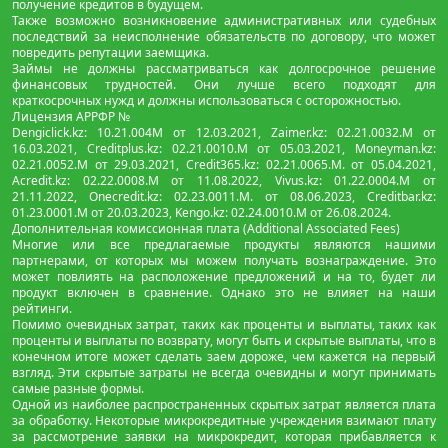
получение кредитов в будущем.
Также возможно возникновение административных или судебных
последствий за неисполнение обязательств по договору, что может
повредить репутации заемщика.
Займы не должны рассматриваться как долгосрочное решение
финансовых трудностей. Они лучше всего подходят для
краткосрочных нужд и должны использоваться с осторожностью.
Лицензия АРРФР №
Dengiclick.kz: 10.21.004М от 12.03.2021, Zaimer.kz: 02.21.0032.М от
16.03.2021, Creditplus.kz: 02.21.0010.M от 05.03.2021, Moneyman.kz:
02.21.0052.М от 29.03.2021, Credit365.kz: 02.21.0065.M. от 05.04.2021,
Acredit.kz: 02.22.0008.М от 11.08.2022, Vivus.kz: 01.22.0004.M от
21.11.2022, Onecredit.kz: 02.23.0011.M. от 08.06.2023, Creditbar.kz:
01.23.0001.M от 20.03.2023, Kengo.kz: 02.24.0010.М от 26.08.2024.
Дополнительная комиссионная плата (Additional Associated Fees)
Многие или все предлагаемые продукты являются нашими
партнерами, от которых мы можем получать вознаграждение. Это
может повлиять на расположение предложений и на то, будет ли
продукт включен в сравнение. Однако это не влияет на наши
рейтинги.
Помимо очевидных затрат, таких как проценты и выплаты, таких как
проценты и выплаты по возврату, могут быть и скрытые выплаты, что в
конечном итоге может сделать заем дороже, чем кажется на первый
взгляд. Эти скрытые затраты не всегда очевидны и могут принимать
самые разные формы.
Одной из наиболее распространенных скрытых затрат является плата
за обработку. Некоторые микрокредитные учреждения взимают плату
за рассмотрение заявки на микрокредит, которая прибавляется к