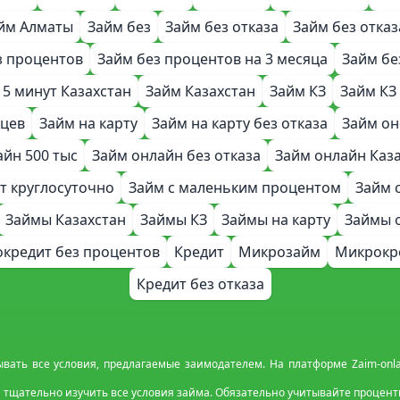
йм Алматы
Займ без
Займ без отказа
Займ без отказ
з процентов
Займ без процентов на 3 месяца
Займ бе
 5 минут Казахстан
Займ Казахстан
Займ КЗ
Займ КЗ
яцев
Займ на карту
Займ на карту без отказа
Займ он
айн 500 тыс
Займ онлайн без отказа
Займ онлайн Каз
ет круглосуточно
Займ с маленьким процентом
Займ 
Займы Казахстан
Займы КЗ
Займы на карту
Займы 
кредит без процентов
Кредит
Микрозайм
Микрокр
Кредит без отказа
ывать все условия, предлагаемые заимодателем. На платформе Zaim-on
тщательно изучить все условия займа. Обязательно учитывайте процентну