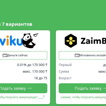
з
7
вариантов
Деньги сейчас
Мгновенно онлай
0.01% до
170 000 ₸
Первый
д
макс.
170 000 ₸
Сумма
макс
18 до 75
Возраст
Подать заявку
Подать заявку
обы получить микрокредит
нажми, чтобы получить микрок