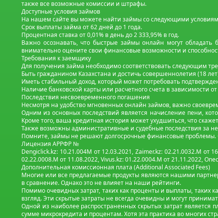
также все возможные комиссии и штрафы.
Доступные условия займов
На нашем сайте вы можете найти займы со следующими условиям
Срок выплаты займа от 62 дней до 1 года.
Процентная ставка от 0,01% в день до 2 333,95% в год.
Важно осознавать, что быстрые займы онлайн могут обладать
внимательно оцените свои финансовые возможности и способность
Требования к заемщику
Для получения займа необходимо соответствовать следующим тр
Быть гражданином Казахстана и достичь совершеннолетия (18 лет
Иметь стабильный доход, который может потребовать подтвержде
Наличие банковской карты или расчетного счета в зависимости от
Последствия несвоевременного погашения
Несмотря на удобство мгновенных онлайн займов, важно своевреме
Одним из основных последствий является начисление пени, кото
Кроме того, ваша кредитная история может ухудшиться, что скаж
Также возможны административные и судебные последствия за неи
Помните, займы не решают долгосрочные финансовые проблемы. Он
Лицензия АРРФР №
Dengiclick.kz: 10.21.004М от 12.03.2021, Zaimer.kz: 02.21.0032.М от 16
02.22.0008.М от 11.08.2022, Vivus.kz: 01.22.0004.M от 21.11.2022, Onecr
Дополнительная комиссионная плата (Additional Associated Fees)
Многие или все предлагаемые продукты являются нашими партнера
в сравнение. Однако это не влияет на наши рейтинги.
Помимо очевидных затрат, таких как проценты и выплаты, таких ка
взгляд. Эти скрытые затраты не всегда очевидны и могут принима
Одной из наиболее распространенных скрытых затрат является пл
сумме микрокредита и процентам. Хотя эта практика во многих стр