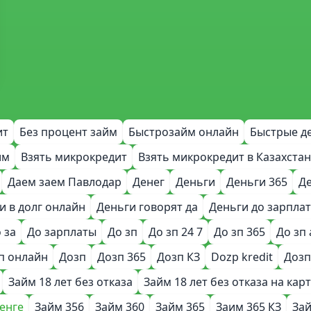
ит
Без процент займ
Быстрозайм онлайн
Быстрые д
им
Взять микрокредит
Взять микрокредит в Казахстан
Даем заем Павлодар
Денег
Деньги
Деньги 365
Де
и в долг онлайн
Деньги говорят да
Деньги до зарпла
 за
До зарплаты
До зп
До зп 24 7
До зп 365
До зп 
п онлайн
Дозп
Дозп 365
Дозп КЗ
Dozp kredit
Дозп
Займ 18 лет без отказа
Займ 18 лет без отказа на карт
тенге
Займ 356
Займ 360
Займ 365
Заим 365 КЗ
Зай