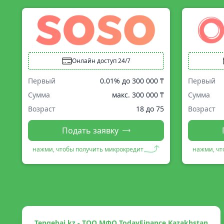
Онлайн доступ 24/7
Первый
0.01% до
300 000 ₸
Первый
Сумма
макс.
300 000 ₸
Сумма
Возраст
18 до 75
Возраст
Подать заявку
нажми, чтобы получить микрокредит
нажми, чт
Tengebai.kz - ТОО МФО TodayFinance Kazakhstan