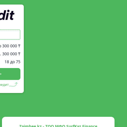
о
300 000 ₸
.
300 000 ₸
18 до 75
редит
Zaimbee.kz - ТОО МФО SurfKaz Finance