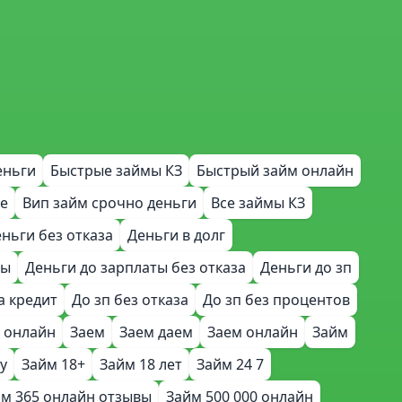
еньги
Быстрые займы КЗ
Быстрый займ онлайн
е
Вип займ срочно деньги
Все займы КЗ
ньги без отказа
Деньги в долг
ты
Деньги до зарплаты без отказа
Деньги до зп
а кредит
До зп без отказа
До зп без процентов
 онлайн
Заем
Заем даем
Заем онлайн
Займ
у
Займ 18+
Займ 18 лет
Займ 24 7
м 365 онлайн отзывы
Займ 500 000 онлайн