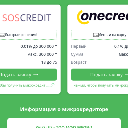
Быстрые решения!
Деньги на карту
0.01% до
300 000 ₸
Первый
0.1% д
макс.
300 000 ₸
Сумма
макс
18 до 75
Возраст
Подать заявку
Подать заявку
обы получить микрокредит
нажми, чтобы получить микрок
Информация о микрокредиторе
Kviku.kz - ТОО МФО MFO№1