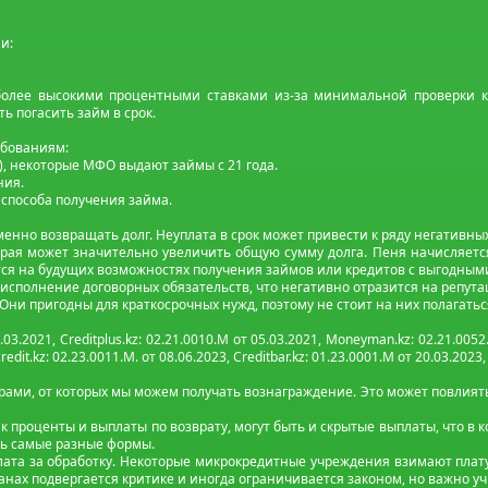
и:
 более высокими процентными ставками из-за минимальной проверки к
 погасить займ в срок.
ебованиям:
), некоторые МФО выдают займы с 21 года.
ния.
 способа получения займа.
нно возвращать долг. Неуплата в срок может привести к ряду негативны
рая может значительно увеличить общую сумму долга. Пеня начисляется 
ется на будущих возможностях получения займов или кредитов с выгодным
сполнение договорных обязательств, что негативно отразится на репут
и пригодны для краткосрочных нужд, поэтому не стоит на них полагатьс
.03.2021, Creditplus.kz: 02.21.0010.M от 05.03.2021, Moneyman.kz: 02.21.0052.
edit.kz: 02.23.0011.M. от 08.06.2023, Creditbar.kz: 01.23.0001.M от 20.03.2023
ми, от которых мы можем получать вознаграждение. Это может повлиять
к проценты и выплаты по возврату, могут быть и скрытые выплаты, что в
ть самые разные формы.
ата за обработку. Некоторые микрокредитные учреждения взимают плату
анах подвергается критике и иногда ограничивается законом, но важно уч