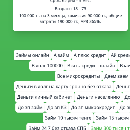
Срок: 62 дня - 3 мес.
Возраст: 18 - 75
100 000 тг. на 3 месяца, комиссия 90 000 тг., общие
затраты 190 000 тг., APR 365%.
Займы онлайн
А займ
А плюс кредит
Ай кред
В долг 100000
Взять кредит онлайн
Вза
Все микрокредиты
Даем заем
Деньги в долг на карту срочно без отказа
Деньг
Деньги личный кабинет
Деньги населению
До
До зп займ
До зп КЗ
До зп микрокредит
До з
Займ 10 тысяч тенге
Займ 15 тысяч
Займ 24 7 без отказа СПБ
Займ 300 тысяч 