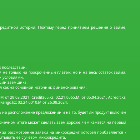
редитной истории. Поэтому перед принятием решения о займе,
х последствий.
не только на просроченный платеж, но и на весь остаток займа.
и условиями.
ации заемщика.
я как на основной источник финансирования.
М от 29.03.2021, Credit365.kz: 02.21.0065.M. от 05.04.2021, Acredit.kz:
, Kengo.kz: 02.24.0010.М от 26.08.2024.
 на расположение предложений и на то, будет ли продукт включен
 конечном итоге может сделать заем дороже, чем кажется на первый
 за рассмотрение заявки на микрокредит, которая прибавляется к
итывать ее с учетом микрокредита.