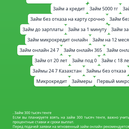
Займ а кредит
Займ 5000 тг
За
Займ без отказа на карту срочно
Займ бе
Займ до зарплаты
Займ за 1 минуту
Займ за
Займ микрокредит онлайн
Займ на 12 мес
Займ онлайн 24 7
Займ онлайн 365
Займ онл
Займ от 20 лет
Займ под 0
Займ с 18 л
Займы 24 7 Казахстан
Займы без отказа
Микрокредит
Займеры
Первый микро
. Займ 300 тысяч тенге
Если вы планируете взять на займ 300 тысяч тенге, важно учит
процентные ставки и сроки выплат.
Перед подачей заявки на мгновенный займ онлайн рекомендуется 