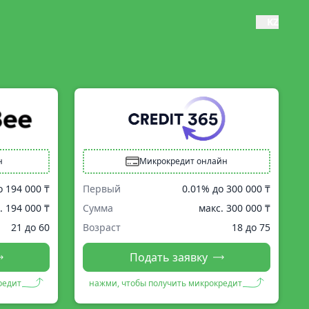
KZ
н
Микрокредит онлайн
о
194 000 ₸
Первый
0.01% до
300 000 ₸
.
194 000 ₸
Сумма
макс.
300 000 ₸
21 до 60
Возраст
18 до 75
Подать заявку
редит
нажми, чтобы получить микрокредит