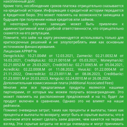
накопленный долг.
Кроме того, несоблюдение сроков платежа отрицательно сказывается
на кредитной истории. Информация о кредитной истории передается
в Кредитное бюро. Это может повлиять на возможности заемщика в
будущем при получении новых кредитов или займов.
В некоторых случаях заемщик может быть привлечен к
административной или судебной ответственности, что отрицательно
скажется на его репутации.
Помните, что займ на карту рекомендуется использовать только для
краткосрочных решений и не злоупотреблять ими как основным
источником финансирования.
Лицензия АРРФР №
Dengiclick.kz: 10.21.004М от 12.03.2021, Zaimer.kz: 02.21.0032.М от
16.03.2021, Creditplus.kz: 02.21.0010.M от 05.03.2021, Moneyman.kz:
02.21.0052.М от 29.03.2021, Credit365.kz: 02.21.0065.M. от 05.04.2021,
Acredit.kz: 02.22.0008.М от 11.08.2022, Vivus.kz: 01.22.0004.M от
21.11.2022, Onecredit.kz: 02.23.0011.M. от 08.06.2023, Creditbar.kz:
01.23.0001.M от 20.03.2023, Kengo.kz: 02.24.0010.М от 26.08.2024.
Дополнительная комиссионная плата (Additional Associated Fees)
Многие или все предлагаемые продукты являются нашими
партнерами, от которых мы можем получать вознаграждение. Это
может повлиять на расположение предложений и на то, будет ли
продукт включен в сравнение. Однако это не влияет на наши
рейтинги.
Помимо очевидных затрат, таких как проценты и выплаты, таких как
проценты и выплаты по возврату, могут быть и скрытые выплаты, что в
конечном итоге может сделать заем дороже, чем кажется на первый
взгляд. Эти скрытые затраты не всегда очевидны и могут принимать