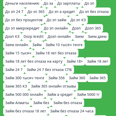
Деньги населению
До за
До зарплаты
До зп
До зп 24 7
До зп 365
До зп а кредит
До зп без отказа
До зп без процентов
До зп займ
До зп КЗ
До зп микрокредит
До зп онлайн
Дозп
Дозп 365
Дозп КЗ
Dozp kredit
Дозп онлайн
Заем
Заем даем
Заем онлайн
Займ
Займ 10 тысяч тенге
Займ 15 тысяч
Займ 18 лет без отказа
Займ 18 лет без отказа на карту
Займ 18+
Займ 18 лет
Займ 24 7
Займ 24 7 без отказа СПБ
Займ 300 тысяч тенге
Займ 356
Займ 360
Займ 365
Заим 365 КЗ
Займ 365 онлайн отзывы
Займ 500 000 онлайн
Займ а кредит
Займ 5000 тг
Займ Алматы
Займ без
Займ без отказа
Займ без отказа 18 лет
Займ без отказа 24 часа