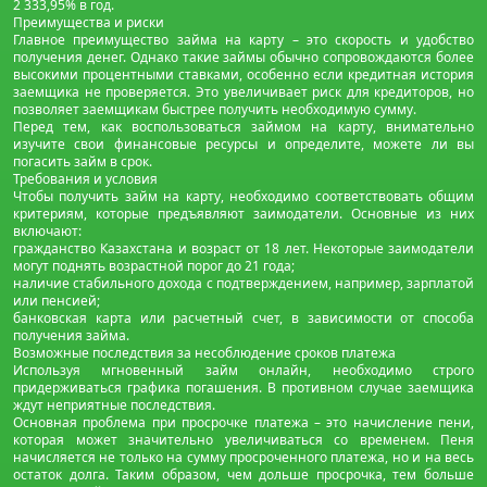
2 333,95% в год.
Преимущества и риски
Главное преимущество займа на карту – это скорость и удобство
получения денег. Однако такие займы обычно сопровождаются более
высокими процентными ставками, особенно если кредитная история
заемщика не проверяется. Это увеличивает риск для кредиторов, но
позволяет заемщикам быстрее получить необходимую сумму.
Перед тем, как воспользоваться займом на карту, внимательно
изучите свои финансовые ресурсы и определите, можете ли вы
погасить займ в срок.
Требования и условия
Чтобы получить займ на карту, необходимо соответствовать общим
критериям, которые предъявляют заимодатели. Основные из них
включают:
гражданство Казахстана и возраст от 18 лет. Некоторые заимодатели
могут поднять возрастной порог до 21 года;
наличие стабильного дохода с подтверждением, например, зарплатой
или пенсией;
банковская карта или расчетный счет, в зависимости от способа
получения займа.
Возможные последствия за несоблюдение сроков платежа
Используя мгновенный займ онлайн, необходимо строго
придерживаться графика погашения. В противном случае заемщика
ждут неприятные последствия.
Основная проблема при просрочке платежа – это начисление пени,
которая может значительно увеличиваться со временем. Пеня
начисляется не только на сумму просроченного платежа, но и на весь
остаток долга. Таким образом, чем дольше просрочка, тем больше