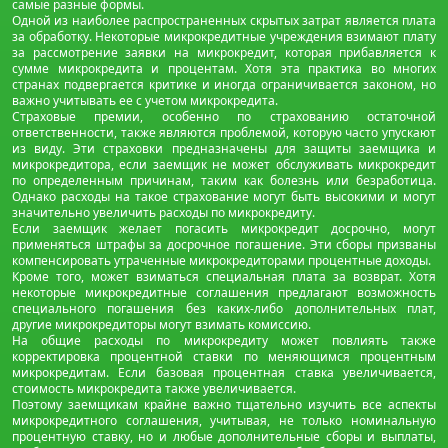
самые разные формы.
Одной из наиболее распространенных скрытых затрат является плата
за обработку. Некоторые микрокредитные учреждения взимают плату
за рассмотрение заявки на микрокредит, которая прибавляется к
сумме микрокредита и процентам. Хотя эта практика во многих
странах подвергается критике и иногда ограничивается законом, но
важно учитывать ее с учетом микрокредита.
Страховые премии, особенно по страхованию остаточной
ответственности, также являются проблемой, которую часто упускают
из виду. Эти страховки предназначены для защиты заемщика и
микрокредитора, если заемщик не может обслуживать микрокредит
по определенным причинам, таким как болезнь или безработица.
Однако расходы на такое страхование могут быть высокими и могут
значительно увеличить расходы по микрокредиту.
Если заемщик желает погасить микрокредит досрочно, могут
применяться штрафы за досрочное погашение. Эти сборы призваны
компенсировать утраченные микрокредиторами процентные доходы.
Кроме того, может взиматься специальная плата за возврат. Хотя
некоторые микрокредитные соглашения предлагают возможность
специального погашения без каких-либо дополнительных плат,
другие микрокредиторы могут взимать комиссию.
На общие расходы по микрокредиту может повлиять также
корректировка процентной ставки по меняющимся процентным
микрокредитам. Если базовая процентная ставка увеличивается,
стоимость микрокредита также увеличивается.
Поэтому заемщикам крайне важно тщательно изучить все аспекты
микрокредитного соглашения, учитывая, не только номинальную
процентную ставку, но и любые дополнительные сборы и выплаты,