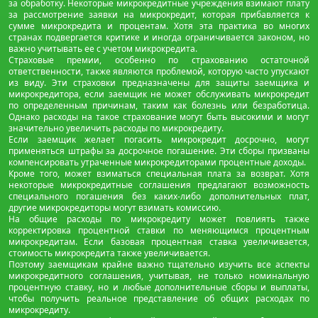
за обработку. Некоторые микрокредитные учреждения взимают плату
за рассмотрение заявки на микрокредит, которая прибавляется к
сумме микрокредита и процентам. Хотя эта практика во многих
странах подвергается критике и иногда ограничивается законом, но
важно учитывать ее с учетом микрокредита.
Страховые премии, особенно по страхованию остаточной
ответственности, также являются проблемой, которую часто упускают
из виду. Эти страховки предназначены для защиты заемщика и
микрокредитора, если заемщик не может обслуживать микрокредит
по определенным причинам, таким как болезнь или безработица.
Однако расходы на такое страхование могут быть высокими и могут
значительно увеличить расходы по микрокредиту.
Если заемщик желает погасить микрокредит досрочно, могут
применяться штрафы за досрочное погашение. Эти сборы призваны
компенсировать утраченные микрокредиторами процентные доходы.
Кроме того, может взиматься специальная плата за возврат. Хотя
некоторые микрокредитные соглашения предлагают возможность
специального погашения без каких-либо дополнительных плат,
другие микрокредиторы могут взимать комиссию.
На общие расходы по микрокредиту может повлиять также
корректировка процентной ставки по меняющимся процентным
микрокредитам. Если базовая процентная ставка увеличивается,
стоимость микрокредита также увеличивается.
Поэтому заемщикам крайне важно тщательно изучить все аспекты
микрокредитного соглашения, учитывая, не только номинальную
процентную ставку, но и любые дополнительные сборы и выплаты,
чтобы получить реальное представление об общих расходах по
микрокредиту.