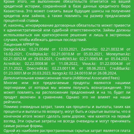
Кроме этого, не выполнение обязательств отметится на вашей
кредитной истории, сохранённой в базе данных кредитного бюро
Казахстана. Это может снизить ваши будущие шансы на получение
кредитов или займов, а также повлиять на размер предлагаемой
процентной ставки.
И, наконец, игнорирование договорных обязательств может привести
к административной или судебной ответственности. Займы должны
использоваться как краткосрочное решение и лишь в экстренных
случаях, чтобы избежать данных последствий.
Лицензия АРРФР №
Dengiclick.kz: 10.21.004М от 12.03.2021, Zaimer.kz: 02.21.0032.М от
16.03.2021, Creditplus.kz: 02.21.0010.M от 05.03.2021, Moneyman.kz:
02.21.0052.М от 29.03.2021, Credit365.kz: 02.21.0065.M. от 05.04.2021,
Acredit.kz: 02.22.0008.М от 11.08.2022, Vivus.kz: 01.22.0004.M от
21.11.2022, Onecredit.kz: 02.23.0011.M. от 08.06.2023, Creditbar.kz:
01.23.0001.M от 20.03.2023, Kengo.kz: 02.24.0010.М от 26.08.2024.
Дополнительная комиссионная плата (Additional Associated Fees)
Многие или все предлагаемые продукты являются нашими
партнерами, от которых мы можем получать вознаграждение. Это
может повлиять на расположение предложений и на то, будет ли
продукт включен в сравнение. Однако это не влияет на наши
рейтинги.
Помимо очевидных затрат, таких как проценты и выплаты, таких как
проценты и выплаты по возврату, могут быть и скрытые выплаты, что в
конечном итоге может сделать заем дороже, чем кажется на первый
взгляд. Эти скрытые затраты не всегда очевидны и могут принимать
самые разные формы.
Одной из наиболее распространенных скрытых затрат является плата