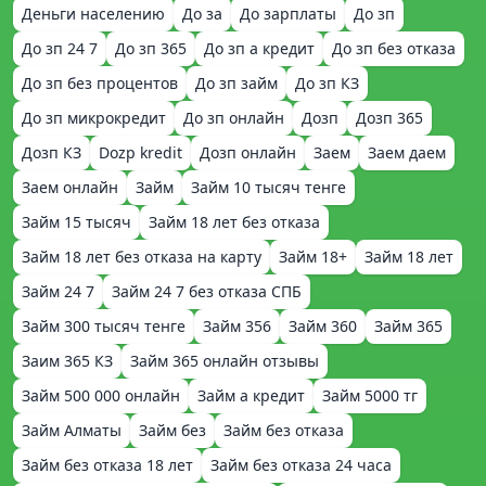
Деньги населению
До за
До зарплаты
До зп
До зп 24 7
До зп 365
До зп а кредит
До зп без отказа
До зп без процентов
До зп займ
До зп КЗ
До зп микрокредит
До зп онлайн
Дозп
Дозп 365
Дозп КЗ
Dozp kredit
Дозп онлайн
Заем
Заем даем
Заем онлайн
Займ
Займ 10 тысяч тенге
Займ 15 тысяч
Займ 18 лет без отказа
Займ 18 лет без отказа на карту
Займ 18+
Займ 18 лет
Займ 24 7
Займ 24 7 без отказа СПБ
Займ 300 тысяч тенге
Займ 356
Займ 360
Займ 365
Заим 365 КЗ
Займ 365 онлайн отзывы
Займ 500 000 онлайн
Займ а кредит
Займ 5000 тг
Займ Алматы
Займ без
Займ без отказа
Займ без отказа 18 лет
Займ без отказа 24 часа