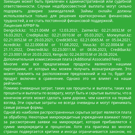
Заемщик может быть привлечен к административной или судебной
ответственности. Случаи недобросовестной выплаты могут сильно
подорвать доверие заимодателей. Займы онлайн должны
использоваться только для решения краткосрочных финансовых
трудностей, а не стать постоянной финансовой поддержкой.
Лицензия АРРФР №
Dengiclick.kz: 10.21.004М от 12.03.2021, Zaimer.kz: 02.21.0032.М от
16.03.2021, Creditplus.kz: 02.21.0010.M от 05.03.2021, Moneyman.kz:
02.21.0052.М от 29.03.2021, Credit365.kz: 02.21.0065.M. от 05.04.2021,
Acredit.kz: 02.22.0008.М от 11.08.2022, Vivus.kz: 01.22.0004.M от
21.11.2022, Onecredit.kz: 02.23.0011.M. от 08.06.2023, Creditbar.kz:
01.23.0001.M от 20.03.2023, Kengo.kz: 02.24.0010.М от 26.08.2024.
Дополнительная комиссионная плата (Additional Associated Fees)
Многие или все предлагаемые продукты являются нашими
партнерами, от которых мы можем получать вознаграждение. Это
может повлиять на расположение предложений и на то, будет ли
продукт включен в сравнение. Однако это не влияет на наши
рейтинги.
Помимо очевидных затрат, таких как проценты и выплаты, таких как
проценты и выплаты по возврату, могут быть и скрытые выплаты, что в
конечном итоге может сделать заем дороже, чем кажется на первый
взгляд. Эти скрытые затраты не всегда очевидны и могут принимать
самые разные формы.
Одной из наиболее распространенных скрытых затрат является плата
за обработку. Некоторые микрокредитные учреждения взимают плату
за рассмотрение заявки на микрокредит, которая прибавляется к
сумме микрокредита и процентам. Хотя эта практика во многих
странах подвергается критике и иногда ограничивается законом, но