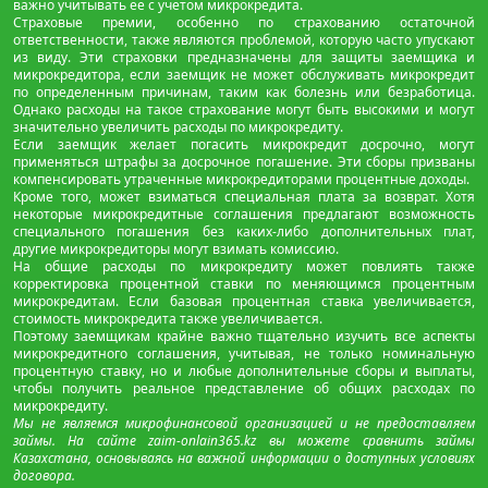
важно учитывать ее с учетом микрокредита.
Страховые премии, особенно по страхованию остаточной
ответственности, также являются проблемой, которую часто упускают
из виду. Эти страховки предназначены для защиты заемщика и
микрокредитора, если заемщик не может обслуживать микрокредит
по определенным причинам, таким как болезнь или безработица.
Однако расходы на такое страхование могут быть высокими и могут
значительно увеличить расходы по микрокредиту.
Если заемщик желает погасить микрокредит досрочно, могут
применяться штрафы за досрочное погашение. Эти сборы призваны
компенсировать утраченные микрокредиторами процентные доходы.
Кроме того, может взиматься специальная плата за возврат. Хотя
некоторые микрокредитные соглашения предлагают возможность
специального погашения без каких-либо дополнительных плат,
другие микрокредиторы могут взимать комиссию.
На общие расходы по микрокредиту может повлиять также
корректировка процентной ставки по меняющимся процентным
микрокредитам. Если базовая процентная ставка увеличивается,
стоимость микрокредита также увеличивается.
Поэтому заемщикам крайне важно тщательно изучить все аспекты
микрокредитного соглашения, учитывая, не только номинальную
процентную ставку, но и любые дополнительные сборы и выплаты,
чтобы получить реальное представление об общих расходах по
микрокредиту.
Мы не являемся микрофинансовой организацией и не предоставляем
займы. На сайте zaim-onlain365.kz вы можете сравнить займы
Казахстана, основываясь на важной информации о доступных условиях
договора.