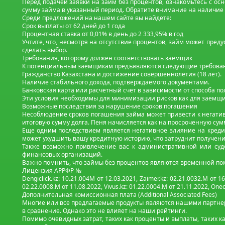
Перед подачей заявки на займ без процентов, ознакомьтесь с осн
сумму займа в указанный период. Обратите внимание на наличие 
Среди предложений на нашем сайте вы найдете:
Срок выплаты от 62 дней до 1 года
Процентная ставка от 0,01% в день до 2 333,95% в год
Учтите, что, несмотря на отсутствие процентов, займ может пред
сделать выбор.
Требования, которому должен соответствовать заемщик
К потенциальным заемщикам предъявляются следующие требова
Гражданство Казахстана и достижение совершеннолетия (18 лет).
Наличие стабильного дохода, подтверждаемого документами.
Банковская карта или расчетный счет в зависимости от способа п
Эти условия необходимы для минимизации рисков как для заемщик
Возможные последствия за нарушение сроков погашения
Несоблюдение сроков погашения займа может привести к негатив
итоговую сумму долга. Пеня начисляется как на просроченную сум
Еще одним последствием является негативное влияние на креди
может ухудшить вашу кредитную историю, что затруднит получени
Также возможно привлечение вас к административной или суд
финансовых организаций.
Важно помнить, что займы без процентов являются временной по
Лицензия АРРФР №
Dengiclick.kz: 10.21.004М от 12.03.2021, Zaimer.kz: 02.21.0032.М от 16
02.22.0008.М от 11.08.2022, Vivus.kz: 01.22.0004.M от 21.11.2022, Onecr
Дополнительная комиссионная плата (Additional Associated Fees)
Многие или все предлагаемые продукты являются нашими партнера
в сравнение. Однако это не влияет на наши рейтинги.
Помимо очевидных затрат, таких как проценты и выплаты, таких ка