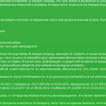
овными условиями. В первую очередь, это срок займа и возможность дос
возможных комиссий и штрафов, которые могут оказаться на порядок выше
усматривать платежи за продление срока или дополнительные услуги. По
ния:
олучения займа.
а, так и для заимодателя.
ным последствиям. В первую очередь, приходится говорить о начислени
му, так и на весь оставшийся долг, увеличивая финансовую нагрузку с ка
тную историю. В Казахстане, информация о кредитной активности каждо
е дальнейших кредитов или займов на выгодных условиях.
ебной ответственности за неисполнение обязательств. Это может нег
мощью в случае необходимости, и не должны рассматриваться как долго
.03.2021, Creditplus.kz: 02.21.0010.M от 05.03.2021, Moneyman.kz: 02.21.0052.
edit.kz: 02.23.0011.M. от 08.06.2023, Creditbar.kz: 01.23.0001.M от 20.03.2023
ми, от которых мы можем получать вознаграждение. Это может повлиять
к проценты и выплаты по возврату, могут быть и скрытые выплаты, что в