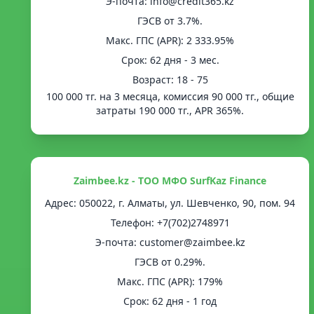
Э-почта: info@credit365.kz
ГЭСВ от 3.7%.
Mакс. ГПС (APR): 2 333.95%
Срок: 62 дня - 3 мес.
Возраст: 18 - 75
100 000 тг. на 3 месяца, комиссия 90 000 тг., общие
затраты 190 000 тг., APR 365%.
Zaimbee.kz - ТОО МФО SurfKaz Finance
Адрес: 050022, г. Алматы, ул. Шевченко, 90, пом. 94
Телефон: +7(702)2748971
Э-почта: customer@zaimbee.kz
ГЭСВ от 0.29%.
Mакс. ГПС (APR): 179%
Срок: 62 дня - 1 год