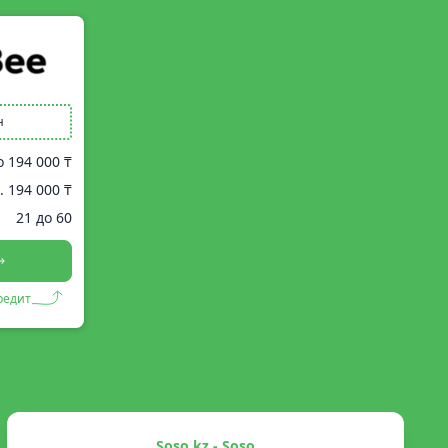
н
о
194 000 ₸
.
194 000 ₸
21 до 60
редит
Soso.kz - Soso