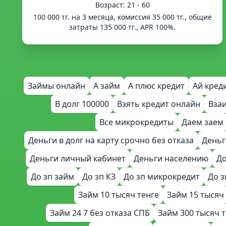
Возраст: 21 - 60
100 000 тг. на 3 месяца, комиссия 35 000 тг., общие
затраты 135 000 тг., APR 100%.
Займы онлайн
А займ
А плюс кредит
Ай кред
В долг 100000
Взять кредит онлайн
Вза
Все микрокредиты
Даем заем
Деньги в долг на карту срочно без отказа
Деньг
Деньги личный кабинет
Деньги населению
До
До зп займ
До зп КЗ
До зп микрокредит
До з
Займ 10 тысяч тенге
Займ 15 тысяч
Займ 24 7 без отказа СПБ
Займ 300 тысяч 