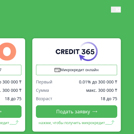
KZ
7
Микрокредит онлайн
о
300 000 ₸
Первый
0.01% до
300 000 ₸
.
300 000 ₸
Сумма
макс.
300 000 ₸
18 до 75
Возраст
18 до 75
Подать заявку
редит
нажми, чтобы получить микрокредит