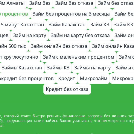
йм Алматы
Займ без
Займ без отказа
Займ без отказ
з процентов
Займ без процентов на 3 месяца
Займ бе
 5 минут Казахстан
Займ Казахстан
Займ КЗ
Займ КЗ
яцев
Займ на карту
Займ на карту без отказа
Займ он
айн 500 тыс
Займ онлайн без отказа
Займ онлайн Каз
ет круглосуточно
Займ с маленьким процентом
Займ 
Займы Казахстан
Займы КЗ
Займы на карту
Займы 
кредит без процентов
Кредит
Микрозайм
Микрокр
Кредит без отказа
, который хочет быстро решить финансовые вопросы без лишних затра
предлагающих такие займы. Важно учитывать, что несмотря на отсутс
а.