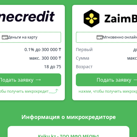
Деньги на карту
Мгновенно онлай
0.1% до
300 000 ₸
Первый
д
макс.
300 000 ₸
Сумма
макс
18 до 75
Возраст
Подать заявку
Подать заявку
обы получить микрокредит
нажми, чтобы получить микрок
Информация о микрокредиторе
Kviku.kz - ТОО МФО MFO№1