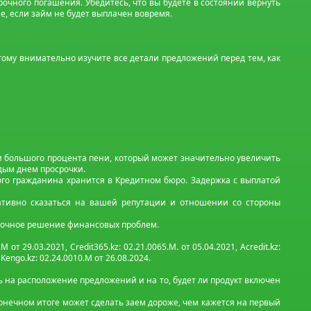
рочного погашения. Убедитесь, что вы будете в состоянии вернуть
, если займ не будет выплачен вовремя.
этому внимательно изучите все детали предложений перед тем, как
и большого процента пени, который может значительно увеличить
ждым днем просрочки.
го гражданина хранится в Кредитном бюро. Задержка с выплатой
ативно сказаться на вашей репутации и отношении со стороны
срочное решение финансовых проблем.
М от 29.03.2021, Credit365.kz: 02.21.0065.M. от 05.04.2021, Acredit.kz:
, Kengo.kz: 02.24.0010.М от 26.08.2024.
 на расположение предложений и на то, будет ли продукт включен
 конечном итоге может сделать заем дороже, чем кажется на первый