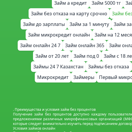
Займ а кредит
Займ 5000 тг
За
Займ без отказа на карту срочно
Займ бе
Займ до зарплаты
Займ за 1 минуту
Займ за
Займ микрокредит онлайн
Займ на 12 мес
Займ онлайн 24 7
Займ онлайн 365
Займ онл
Займ от 20 лет
Займ под 0
Займ с 18 л
Займы 24 7 Казахстан
Займы без отказа
Микрокредит
Займеры
Первый микро
. Преимущества и условия займ без процентов
Получение займ без процентов доступно каждому пользователю
предложениями различных микрофинансовых организаций (МФО), 
которые следует внимательно изучить перед подписанием договор
Условия займов онлайн