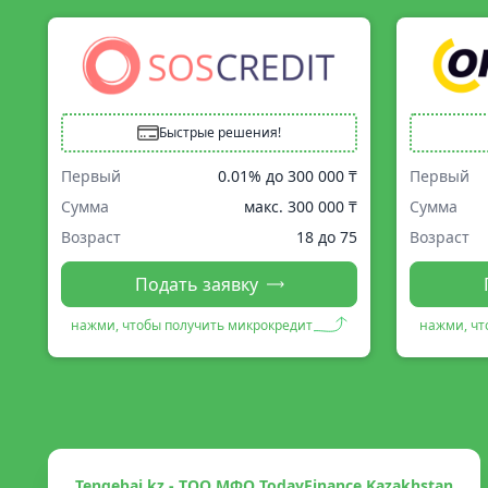
Быстрые решения!
Первый
0.01% до
300 000 ₸
Первый
Сумма
макс.
300 000 ₸
Сумма
Возраст
18 до 75
Возраст
Подать заявку
нажми, чтобы получить микрокредит
нажми, чт
Tengebai.kz - ТОО МФО TodayFinance Kazakhstan