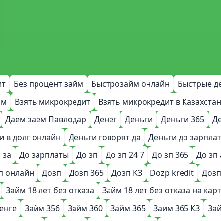
ит
Без процент займ
Быстрозайм онлайн
Быстрые д
им
Взять микрокредит
Взять микрокредит в Казахстан
Даем заем Павлодар
Денег
Деньги
Деньги 365
Де
и в долг онлайн
Деньги говорят да
Деньги до зарпла
 за
До зарплаты
До зп
До зп 24 7
До зп 365
До зп 
п онлайн
Дозп
Дозп 365
Дозп КЗ
Dozp kredit
Дозп
Займ 18 лет без отказа
Займ 18 лет без отказа на карт
тенге
Займ 356
Займ 360
Займ 365
Заим 365 КЗ
Зай