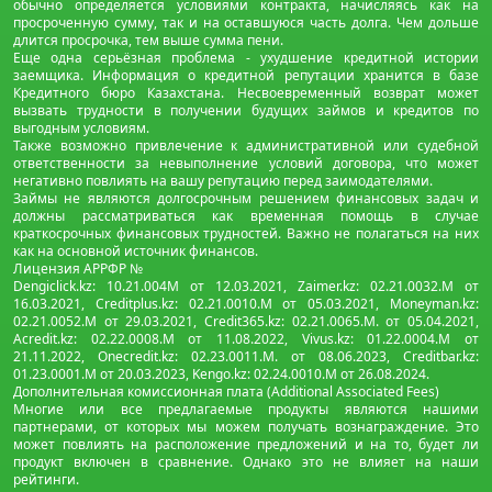
обычно определяется условиями контракта, начисляясь как на
просроченную сумму, так и на оставшуюся часть долга. Чем дольше
длится просрочка, тем выше сумма пени.
Еще одна серьёзная проблема - ухудшение кредитной истории
заемщика. Информация о кредитной репутации хранится в базе
Кредитного бюро Казахстана. Несвоевременный возврат может
вызвать трудности в получении будущих займов и кредитов по
выгодным условиям.
Также возможно привлечение к административной или судебной
ответственности за невыполнение условий договора, что может
негативно повлиять на вашу репутацию перед заимодателями.
Займы не являются долгосрочным решением финансовых задач и
должны рассматриваться как временная помощь в случае
краткосрочных финансовых трудностей. Важно не полагаться на них
как на основной источник финансов.
Лицензия АРРФР №
Dengiclick.kz: 10.21.004М от 12.03.2021, Zaimer.kz: 02.21.0032.М от
16.03.2021, Creditplus.kz: 02.21.0010.M от 05.03.2021, Moneyman.kz:
02.21.0052.М от 29.03.2021, Credit365.kz: 02.21.0065.M. от 05.04.2021,
Acredit.kz: 02.22.0008.М от 11.08.2022, Vivus.kz: 01.22.0004.M от
21.11.2022, Onecredit.kz: 02.23.0011.M. от 08.06.2023, Creditbar.kz:
01.23.0001.M от 20.03.2023, Kengo.kz: 02.24.0010.М от 26.08.2024.
Дополнительная комиссионная плата (Additional Associated Fees)
Многие или все предлагаемые продукты являются нашими
партнерами, от которых мы можем получать вознаграждение. Это
может повлиять на расположение предложений и на то, будет ли
продукт включен в сравнение. Однако это не влияет на наши
рейтинги.