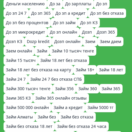
Деньги населению
До за
До зарплаты
До зп
До зп 24 7
До зп 365
До зп а кредит
До зп без отказа
До зп без процентов
До зп займ
До зп КЗ
До зп микрокредит
До зп онлайн
Дозп
Дозп 365
Дозп КЗ
Dozp kredit
Дозп онлайн
Заем
Заем даем
Заем онлайн
Займ
Займ 10 тысяч тенге
Займ 15 тысяч
Займ 18 лет без отказа
Займ 18 лет без отказа на карту
Займ 18+
Займ 18 лет
Займ 24 7
Займ 24 7 без отказа СПБ
Займ 300 тысяч тенге
Займ 356
Займ 360
Займ 365
Заим 365 КЗ
Займ 365 онлайн отзывы
Займ 500 000 онлайн
Займ а кредит
Займ 5000 тг
Займ Алматы
Займ без
Займ без отказа
Займ без отказа 18 лет
Займ без отказа 24 часа