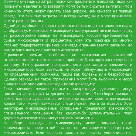
Помимо очевидных затрат, таких как проценты и выплаты, таких как
проценты и выплаты по возврату, могут быть и скрытые выплаты, что в
конечном итоге может сделать заем дороже, чем кажется на первый
взгляд. Эти скрытые затраты не всегда очевидны и могут принимать
самые разные формы.
Одной из наиболее распространенных скрытых затрат является плата
за обработку. Некоторые микрокредитные учреждения взимают плату
за рассмотрение заявки на микрокредит, которая прибавляется к
сумме микрокредита и процентам. Хотя эта практика во многих
странах подвергается критике и иногда ограничивается законом, но
важно учитывать ее с учетом микрокредита.
Страховые премии, особенно по страхованию остаточной
ответственности, также являются проблемой, которую часто упускают
из виду. Эти страховки предназначены для защиты заемщика и
микрокредитора, если заемщик не может обслуживать микрокредит
по определенным причинам, таким как болезнь или безработица.
Однако расходы на такое страхование могут быть высокими и могут
значительно увеличить расходы по микрокредиту.
Если заемщик желает погасить микрокредит досрочно, могут
применяться штрафы за досрочное погашение. Эти сборы призваны
компенсировать утраченные микрокредиторами процентные доходы.
Кроме того, может взиматься специальная плата за возврат. Хотя
некоторые микрокредитные соглашения предлагают возможность
специального погашения без каких-либо дополнительных плат,
другие микрокредиторы могут взимать комиссию.
На общие расходы по микрокредиту может повлиять также
корректировка процентной ставки по меняющимся процентным
микрокредитам. Если базовая процентная ставка увеличивается,