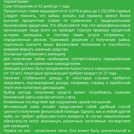
параметрами:
Срок погашения от 62 дней до 1 года
Процентные ставки варьируются от 0,01% в день до 2 333,95% годовых
Следует помнить, что займы онлайн, как правило, имеют более
высокие процентные ставки по сравнению с традиционными
банковскими кредитами. Это объясняется тем, что микрофинансовые
организации чаще всего не проводят строгую проверку кредитной
истории заемщика, и поэтому такие услуги сопряжены с
определенным риском. Принимая решение о получении займа,
тщательно оцените ваше финансовое положение и способность
вовремя вернуть заемные средства.
Основные требования к заемщику
Для получения займа необходимо соответствовать определённым
критериям, установленным заимодателем.
Заемщик должен быть гражданином Казахстана и совершеннолетним
(от 18 лет). Некоторые организации требуют возраст от 21 года.
Наличие стабильного дохода. В некоторых случаях требуется
предъявить подтверждение дохода, например, справку о заработной
плате или налоговую декларацию.
Выбор метода получения средств может потребовать наличие
банковской карты или расчетного счета.
Возможные последствия при нарушении сроков погашения
Мгновенный займ онлайн представляет собой удобный способ
срочного получения финансовой помощи. Однако, как и любой другой
займ, он требует добросовестного возврата. В случае невыполнения
обязательств могут возникнуть различные негативные последствия
для заемщика.
Первое из них - начисление пени. Она может быть значительной и