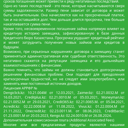
сроков погашения может привести к ряду негативных последствий.
Одно из таких последствий - это пени, которые насчитываются сверх
суммы задолженности. Размер пени зависит от договора и может
быть значительным. Она начисляется как на просроченный платеж,
так и на оставшийся долг. Чем дольше длится просрочка, тем больше
накапливается сумма пени.
Кроме того, несвоевременное погашение займа напрямую влияет на
кредитную историю заемщика, зафиксированную в базе данных
Кредитного бюро Казахстана. Просрочка ухудшает кредитный рейтинг
и может затруднить получение новых займов или кредитов в
будущем.
Возможно, при серьезных нарушениях договора к заемщику станет
применяться административная или судебная ответственность. Это
негативно скажется на репутации заемщика и его дальнейших
взаимоотношениях с финансами.
Важно помнить, что займы не должны становиться долгосрочным
решением финансовых проблем. Они подходят для преодоления
краткосрочных трудностей, но не следует ими злоупотреблять или
заменять ими постоянный источник доходов.
Лицензия АРРФР №
Dengiclick.kz: 10.21.004М от 12.03.2021, Zaimer.kz: 02.21.0032.М от
16.03.2021, Creditplus.kz: 02.21.0010.M от 05.03.2021, Moneyman.kz:
02.21.0052.М от 29.03.2021, Credit365.kz: 02.21.0065.M. от 05.04.2021,
Acredit.kz: 02.22.0008.М от 11.08.2022, Vivus.kz: 01.22.0004.M от
21.11.2022, Onecredit.kz: 02.23.0011.M. от 08.06.2023, Creditbar.kz:
01.23.0001.M от 20.03.2023, Kengo.kz: 02.24.0010.М от 26.08.2024.
Дополнительная комиссионная плата (Additional Associated Fees)
Многие или все предлагаемые продукты являются нашими