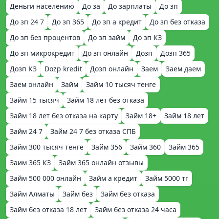
Деньги населению
До за
До зарплаты
До зп
До зп 24 7
До зп 365
До зп а кредит
До зп без отказа
До зп без процентов
До зп займ
До зп КЗ
До зп микрокредит
До зп онлайн
Дозп
Дозп 365
Дозп КЗ
Dozp kredit
Дозп онлайн
Заем
Заем даем
Заем онлайн
Займ
Займ 10 тысяч тенге
Займ 15 тысяч
Займ 18 лет без отказа
Займ 18 лет без отказа на карту
Займ 18+
Займ 18 лет
Займ 24 7
Займ 24 7 без отказа СПБ
Займ 300 тысяч тенге
Займ 356
Займ 360
Займ 365
Заим 365 КЗ
Займ 365 онлайн отзывы
Займ 500 000 онлайн
Займ а кредит
Займ 5000 тг
Займ Алматы
Займ без
Займ без отказа
Займ без отказа 18 лет
Займ без отказа 24 часа