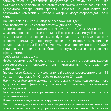
ознакомиться с условиями предоставления таких займов. Это
включает в себя процентную ставку, срок займа, а также возможность
досрочного возвращения средств. Обязательно учитывайте все
возможные комиссии и штрафы, которые могут сопровождать ваш
займ.
На Zaim-onlain365.kz вы найдете предложения, где:
срок возврата займа составляет от 62 дней до 1 года;
процентная ставка варьируется от 0,01% в день до 2 333,95% в год.
Отметим, что процентные ставки на быстрые займы могут быть выше,
чем на стандартные кредиты. Это обусловлено тем, что МФО часто не
проводят детальную проверку кредитной истории заемщика и
предоставляют займ без обеспечения. Всегда тщательно оценивайте
свои возможности и способность вернуть займ в срок до его
оформления.
Требования к заемщику
Чтобы оформить займ без отказа на карту срочно, заемщик должен
соответствовать определённым критериям, установленным
займодателями:
Гражданство Казахстана и достигнутый возраст совершеннолетия (18
лет, хотя некоторые МФО требуют возраст от 21 года).
Наличие стабильного дохода, в некоторых случаях подтверждённого
документально (например, зарплатой, пенсией, налоговыми
декларациями).
Банковская карта или расчетный счет в зависимости от метода
получения займа.
Возможные последствия за нарушение сроков погашения
Несмотря на удобство и быстроту получения срочного займа, наличие
обязательств по возврату средств остается актуальным. Нарушение