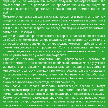
партнерами, от которых мы можем получать вознаграждение. Это
может повлиять на расположение предложений и на то, будет ли
продукт включен в сравнение. Однако это не влияет на наши
рейтинги.
Помимо очевидных затрат, таких как проценты и выплаты, таких как
проценты и выплаты по возврату, могут быть и скрытые выплаты, что в
конечном итоге может сделать заем дороже, чем кажется на первый
взгляд. Эти скрытые затраты не всегда очевидны и могут принимать
самые разные формы.
Одной из наиболее распространенных скрытых затрат является плата
за обработку. Некоторые микрокредитные учреждения взимают плату
за рассмотрение заявки на микрокредит, которая прибавляется к
сумме микрокредита и процентам. Хотя эта практика во многих
странах подвергается критике и иногда ограничивается законом, но
важно учитывать ее с учетом микрокредита.
Страховые премии, особенно по страхованию остаточной
ответственности, также являются проблемой, которую часто упускают
из виду. Эти страховки предназначены для защиты заемщика и
микрокредитора, если заемщик не может обслуживать микрокредит
по определенным причинам, таким как болезнь или безработица.
Однако расходы на такое страхование могут быть высокими и могут
значительно увеличить расходы по микрокредиту.
Если заемщик желает погасить микрокредит досрочно, могут
применяться штрафы за досрочное погашение. Эти сборы призваны
компенсировать утраченные микрокредиторами процентные доходы.
Кроме того, может взиматься специальная плата за возврат. Хотя
некоторые микрокредитные соглашения предлагают возможность
специального погашения без каких-либо дополнительных плат,