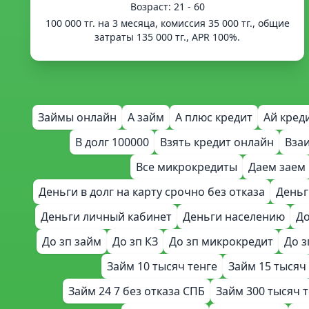
Возраст: 21 - 60
100 000 тг. на 3 месяца, комиссия 35 000 тг., общие
затраты 135 000 тг., APR 100%.
Займы онлайн
А займ
А плюс кредит
Ай кред
В долг 100000
Взять кредит онлайн
Вза
Все микрокредиты
Даем заем
Деньги в долг на карту срочно без отказа
Деньг
Деньги личный кабинет
Деньги населению
До
До зп займ
До зп КЗ
До зп микрокредит
До з
Займ 10 тысяч тенге
Займ 15 тысяч
Займ 24 7 без отказа СПБ
Займ 300 тысяч 