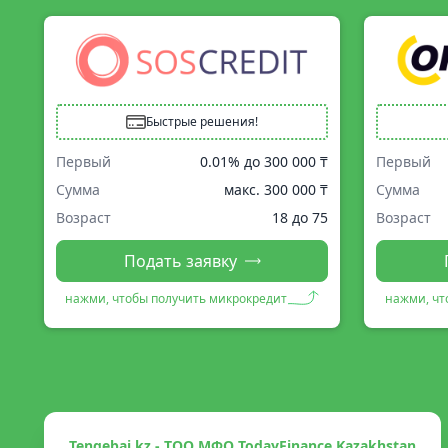
Быстрые решения!
Первый
0.01% до
300 000 ₸
Первый
Сумма
макс.
300 000 ₸
Сумма
Возраст
18 до 75
Возраст
Подать заявку
нажми, чтобы получить микрокредит
нажми, чт
Tengebai.kz - ТОО МФО TodayFinance Kazakhstan