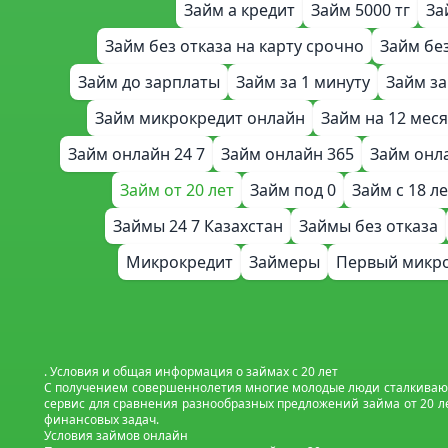
Займ а кредит
Займ 5000 тг
За
Займ без отказа на карту срочно
Займ бе
Займ до зарплаты
Займ за 1 минуту
Займ за
Займ микрокредит онлайн
Займ на 12 мес
Займ онлайн 24 7
Займ онлайн 365
Займ онл
Займ от 20 лет
Займ под 0
Займ с 18 л
Займы 24 7 Казахстан
Займы без отказа
Микрокредит
Займеры
Первый микро
. Условия и общая информация о займах с 20 лет
С получением совершеннолетия многие молодые люди сталкиваютс
сервис для сравнения разнообразных предложений займа от 20 
финансовых задач.
Условия займов онлайн