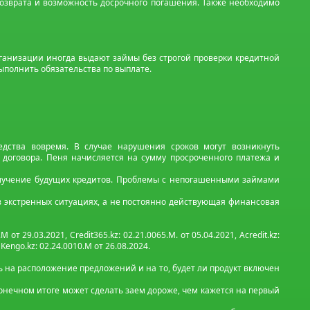
 возврата и возможность досрочного погашения. Также необходимо
рганизации иногда выдают займы без строгой проверки кредитной
ыполнить обязательства по выплате.
дства вовремя. В случае нарушения сроков могут возникнуть
 договора. Пеня начисляется на сумму просроченного платежа и
олучение будущих кредитов. Проблемы с непогашенными займами
в экстренных ситуациях, а не постоянно действующая финансовая
М от 29.03.2021, Credit365.kz: 02.21.0065.M. от 05.04.2021, Acredit.kz:
, Kengo.kz: 02.24.0010.М от 26.08.2024.
 на расположение предложений и на то, будет ли продукт включен
 конечном итоге может сделать заем дороже, чем кажется на первый