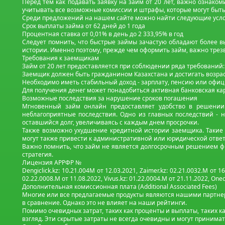
Перед тем как подавать заявку на займ от 20 лет, важно ознако
учитывать все возможные комиссии и штрафы, которые могут быть
Среди предложений на нашем сайте можно найти следующие усло
Срок выплаты займа от 62 дней до 1 года
Процентная ставка от 0,01% в день до 2 333,95% в год
Следует помнить, что быстрые займы зачастую обладают более в
истории. Именно поэтому, прежде чем оформить займ, важно трез
Требования к заемщикам
Займ от 20 лет предоставляется при соблюдении ряда требований:
Заемщик должен быть гражданином Казахстана и достигать возраст
Необходимо иметь стабильный доход - зарплату, пенсию или офиц
Для получения денег может понадобиться активная банковская кар
Возможные последствия за нарушение сроков погашения
Мгновенный займ онлайн предоставляет удобство в решении 
неблагоприятные последствия. Одно из главных последствий - 
оставшийся долг, увеличиваясь с каждым днем просрочки.
Также возможно ухудшение кредитной истории заемщика. Такие
могут также привести к административной или юридической ответ
Важно помнить, что займ не является долгосрочным решением фи
стратегия.
Лицензия АРРФР №
Dengiclick.kz: 10.21.004М от 12.03.2021, Zaimer.kz: 02.21.0032.М от 16
02.22.0008.М от 11.08.2022, Vivus.kz: 01.22.0004.M от 21.11.2022, Onecr
Дополнительная комиссионная плата (Additional Associated Fees)
Многие или все предлагаемые продукты являются нашими партнера
в сравнение. Однако это не влияет на наши рейтинги.
Помимо очевидных затрат, таких как проценты и выплаты, таких ка
взгляд. Эти скрытые затраты не всегда очевидны и могут принима