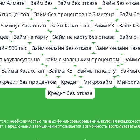
йм Алматы
Займ без
Займ без отказа
Займ без отказ
з процентов
Займ без процентов на 3 месяца
Займ бе
 5 минут Казахстан
Займ Казахстан
Займ КЗ
Займ КЗ
яцев
Займ на карту
Займ на карту без отказа
Займ он
айн 500 тыс
Займ онлайн без отказа
Займ онлайн Каз
ет круглосуточно
Займ с маленьким процентом
Займ 
Займы Казахстан
Займы КЗ
Займы на карту
Займы 
кредит без процентов
Кредит
Микрозайм
Микрокр
Кредит без отказа
я с необходимостью первых финансовых решений, включая возможность 
лет. Перед юными заемщиками открывается возможность воспользоватьс