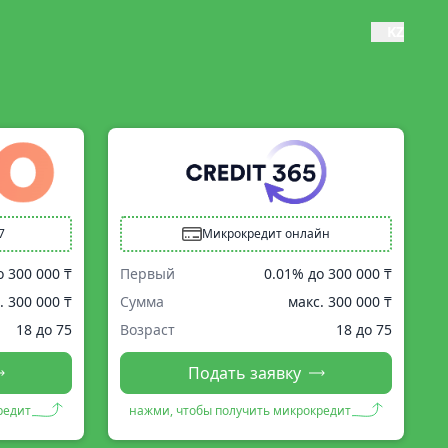
KZ
7
Микрокредит онлайн
о
300 000 ₸
Первый
0.01% до
300 000 ₸
.
300 000 ₸
Сумма
макс.
300 000 ₸
18 до 75
Возраст
18 до 75
Подать заявку
редит
нажми, чтобы получить микрокредит