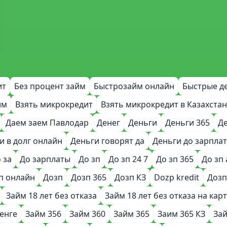
ит
Без процент займ
Быстрозайм онлайн
Быстрые д
им
Взять микрокредит
Взять микрокредит в Казахстан
Даем заем Павлодар
Денег
Деньги
Деньги 365
Де
и в долг онлайн
Деньги говорят да
Деньги до зарпла
 за
До зарплаты
До зп
До зп 24 7
До зп 365
До зп 
п онлайн
Дозп
Дозп 365
Дозп КЗ
Dozp kredit
Дозп
Займ 18 лет без отказа
Займ 18 лет без отказа на карт
тенге
Займ 356
Займ 360
Займ 365
Заим 365 КЗ
Зай