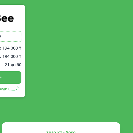
н
о
194 000 ₸
.
194 000 ₸
21 до 60
редит
Soso.kz - Soso