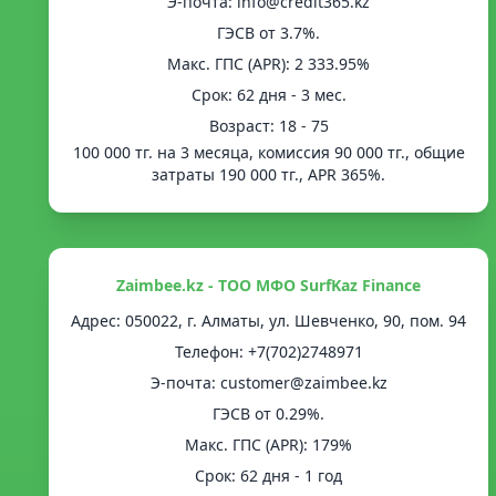
Э-почта: info@credit365.kz
ГЭСВ от 3.7%.
Mакс. ГПС (APR): 2 333.95%
Срок: 62 дня - 3 мес.
Возраст: 18 - 75
100 000 тг. на 3 месяца, комиссия 90 000 тг., общие
затраты 190 000 тг., APR 365%.
Zaimbee.kz - ТОО МФО SurfKaz Finance
Адрес: 050022, г. Алматы, ул. Шевченко, 90, пом. 94
Телефон: +7(702)2748971
Э-почта: customer@zaimbee.kz
ГЭСВ от 0.29%.
Mакс. ГПС (APR): 179%
Срок: 62 дня - 1 год