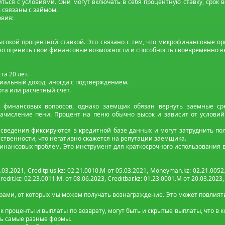
миться с условиями. Они могут включать в себя процентную ставку, срок
 связаны с займом.
вия:
ысокой процентной ставкой. Это связано с тем, что микрофинансовые о
во оценить свои финансовые возможности и способность своевременно в
а 20 лет.
иальный доход, иногда с подтверждением.
та или расчетный счет.
финансовых вопросов, однако заемщик обязан вернуть заемные сре
начисление пени. Процент на пеню обычно высок и зависит от условий
 сведения фиксируются в кредитной базе данных и могут затруднить п
ственности, что негативно скажется на репутации заемщика.
нансовых проблем. Это инструмент для краткосрочного использования 
.03.2021, Creditplus.kz: 02.21.0010.M от 05.03.2021, Moneyman.kz: 02.21.0052.
edit.kz: 02.23.0011.M. от 08.06.2023, Creditbar.kz: 01.23.0001.M от 20.03.2023
ми, от которых мы можем получать вознаграждение. Это может повлиять
к проценты и выплаты по возврату, могут быть и скрытые выплаты, что в
ть самые разные формы.