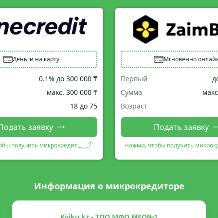
Деньги на карту
Мгновенно онлай
0.1% до
300 000 ₸
Первый
д
макс.
300 000 ₸
Сумма
макс
18 до 75
Возраст
Подать заявку
Подать заявку
обы получить микрокредит
нажми, чтобы получить микрок
Информация о микрокредиторе
Kviku.kz - ТОО МФО MFO№1