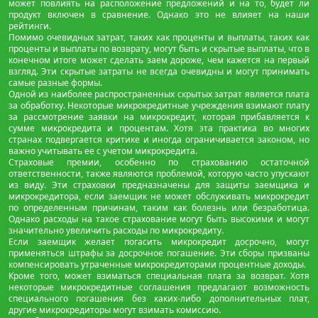
может повлиять на расположение предложений и на то, будет ли
продукт включен в сравнение. Однако это не влияет на наши
рейтинги.
Помимо очевидных затрат, таких как проценты и выплаты, таких как
проценты и выплаты по возврату, могут быть и скрытые выплаты, что в
конечном итоге может сделать заем дороже, чем кажется на первый
взгляд. Эти скрытые затраты не всегда очевидны и могут принимать
самые разные формы.
Одной из наиболее распространенных скрытых затрат является плата
за обработку. Некоторые микрокредитные учреждения взимают плату
за рассмотрение заявки на микрокредит, которая прибавляется к
сумме микрокредита и процентам. Хотя эта практика во многих
странах подвергается критике и иногда ограничивается законом, но
важно учитывать ее с учетом микрокредита.
Страховые премии, особенно по страхованию остаточной
ответственности, также являются проблемой, которую часто упускают
из виду. Эти страховки предназначены для защиты заемщика и
микрокредитора, если заемщик не может обслуживать микрокредит
по определенным причинам, таким как болезнь или безработица.
Однако расходы на такое страхование могут быть высокими и могут
значительно увеличить расходы по микрокредиту.
Если заемщик желает погасить микрокредит досрочно, могут
применяться штрафы за досрочное погашение. Эти сборы призваны
компенсировать утраченные микрокредиторами процентные доходы.
Кроме того, может взиматься специальная плата за возврат. Хотя
некоторые микрокредитные соглашения предлагают возможность
специального погашения без каких-либо дополнительных плат,
другие микрокредиторы могут взимать комиссию.