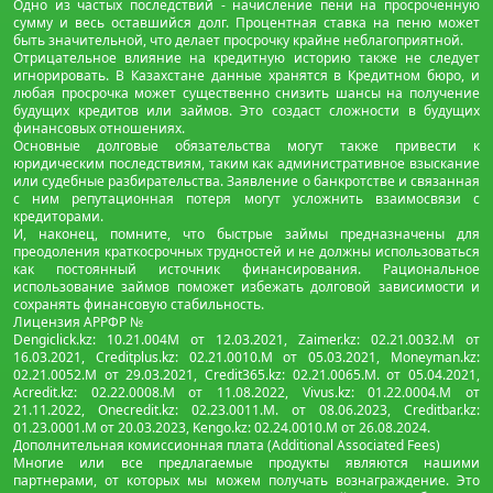
Одно из частых последствий - начисление пени на просроченную
сумму и весь оставшийся долг. Процентная ставка на пеню может
быть значительной, что делает просрочку крайне неблагоприятной.
Отрицательное влияние на кредитную историю также не следует
игнорировать. В Казахстане данные хранятся в Кредитном бюро, и
любая просрочка может существенно снизить шансы на получение
будущих кредитов или займов. Это создаст сложности в будущих
финансовых отношениях.
Основные долговые обязательства могут также привести к
юридическим последствиям, таким как административное взыскание
или судебные разбирательства. Заявление о банкротстве и связанная
с ним репутационная потеря могут усложнить взаимосвязи с
кредиторами.
И, наконец, помните, что быстрые займы предназначены для
преодоления краткосрочных трудностей и не должны использоваться
как постоянный источник финансирования. Рациональное
использование займов поможет избежать долговой зависимости и
сохранять финансовую стабильность.
Лицензия АРРФР №
Dengiclick.kz: 10.21.004М от 12.03.2021, Zaimer.kz: 02.21.0032.М от
16.03.2021, Creditplus.kz: 02.21.0010.M от 05.03.2021, Moneyman.kz:
02.21.0052.М от 29.03.2021, Credit365.kz: 02.21.0065.M. от 05.04.2021,
Acredit.kz: 02.22.0008.М от 11.08.2022, Vivus.kz: 01.22.0004.M от
21.11.2022, Onecredit.kz: 02.23.0011.M. от 08.06.2023, Creditbar.kz:
01.23.0001.M от 20.03.2023, Kengo.kz: 02.24.0010.М от 26.08.2024.
Дополнительная комиссионная плата (Additional Associated Fees)
Многие или все предлагаемые продукты являются нашими
партнерами, от которых мы можем получать вознаграждение. Это