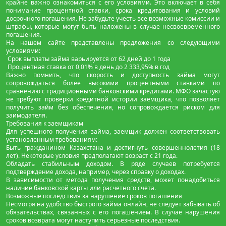
крайне важно ознакомиться с его условиями. Это включает в себя
понимание процентной ставки, срока кредитования и условий
досрочного погашения. Не забудьте учесть все возможные комиссии и
штрафы, которые могут быть наложены в случае несвоевременного
погашения.
На нашем сайте представлены предложения со следующими
условиями:
Срок выплаты займа варьируется от 62 дней до 1 года
Процентная ставка от 0,01% в день до 2 333,95% в год
Важно помнить, что скорость и доступность займа могут
сопровождаться более высокими процентными ставками по
сравнению с традиционными банковскими кредитами. МФО зачастую
не требуют проверки кредитной истории заемщика, что позволяет
получить займ без обеспечения, но сопровождается риском для
заимодателя.
Требования к заемщикам
Для успешного получения займа, заемщик должен соответствовать
установленным требованиям:
Быть гражданином Казахстана и достигнуть совершеннолетия (18
лет). Некоторые условия предполагают возраст с 21 года.
Обладать стабильным доходом. В ряде случаев потребуется
подтверждение дохода, например, через справку о доходах.
В зависимости от метода получения средств, может понадобиться
наличие банковской карты или расчетного счета.
Возможные последствия за нарушение сроков погашения
Несмотря на удобство быстрого займа онлайн, не следует забывать об
обязательствах, связанных с его погашением. В случае нарушения
сроков возврата могут наступить серьезные последствия.